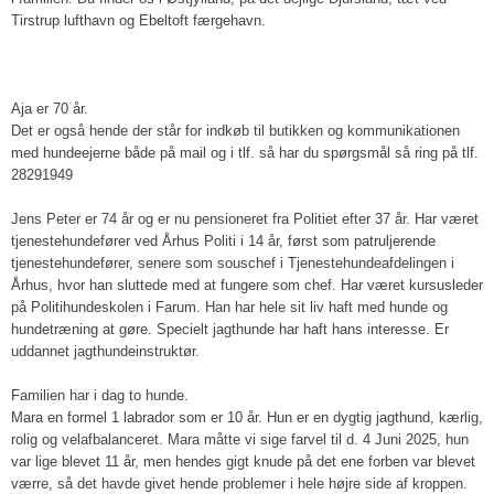
Tirstrup lufthavn og Ebeltoft færgehavn.
Aja er 70 år.
Det er også hende der står for indkøb til butikken og kommunikationen
med hundeejerne både på mail og i tlf. så har du spørgsmål så ring på tlf.
28291949
​Jens Peter er 74 år og er nu pensioneret fra Politiet efter 37 år. Har været
tjenestehundefører ved Århus Politi i 14 år, først som patruljerende
tjenestehundefører, senere som souschef i Tjenestehundeafdelingen i
Århus, hvor han sluttede med at fungere som chef. Har været kursusleder
på Politihundeskolen i Farum. Han har hele sit liv haft med hunde og
hundetræning at gøre. Specielt jagthunde har haft hans interesse. Er
uddannet jagthundeinstruktør.
Familien har i dag to hunde.
Mara en formel 1 labrador som er 10 år. Hun er en dygtig jagthund, kærlig,
rolig og velafbalanceret. Mara måtte vi sige farvel til d. 4 Juni 2025, hun
var lige blevet 11 år, men hendes gigt knude på det ene forben var blevet
værre, så det havde givet hende problemer i hele højre side af kroppen.