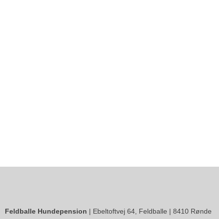
Feldballe Hundepension
| Ebeltoftvej 64, Feldballe | 8410 Rønde